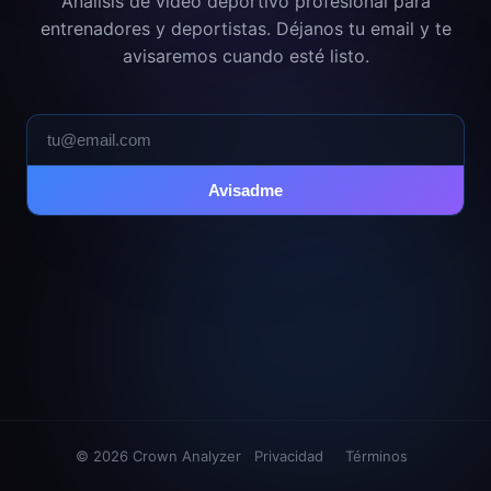
Análisis de vídeo deportivo profesional para
entrenadores y deportistas. Déjanos tu email y te
avisaremos cuando esté listo.
Avisadme
© 2026 Crown Analyzer
Privacidad
Términos