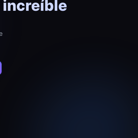
increíble
e