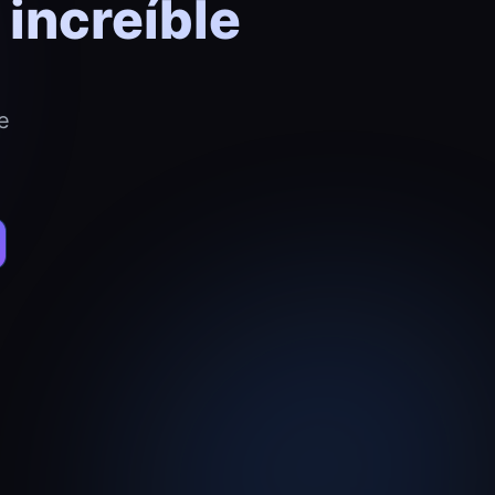
increíble
e