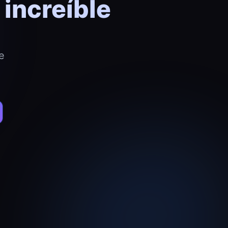
increíble
e